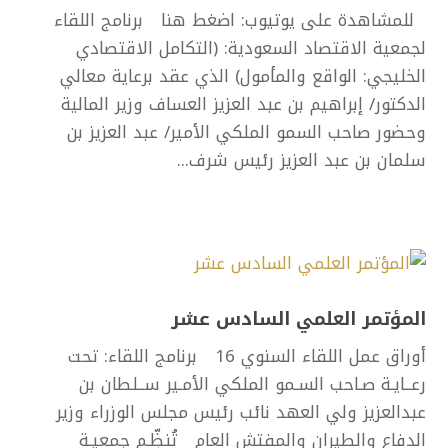
للمشاهدة على يوتيوب: اضغط هنا برنامج اللقاء
لجمعية الاقتصاد السعودية: (التكامل الاقتصادي
الخليجي: الواقع والمأمول) الذي عقد برعاية معالي
الدكتور/ إبراهيم بن عبد العزيز العساف وزير المالية
وحضور صاحب السمو الملكي الأمير/ عبد العزيز بن
سلمان بن عبد العزيز رئيس شرف...
المؤتمر العلمي السادس عشر
أوراق عمل اللقاء السنوي 16 برنامج اللقاء: تحت
رعــايـة صـاحب السـمو الملكي الأمـير ســلطان بن
عبدالعزيز ولي العهد نائب رئيس مجلس الوزراء وزير
الدفاع والطيران والمفتش العام تُنظِّـم جمعيـة