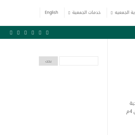
ة الجمعيه
خدمات الجمعية
English
بة
السمو الملكي الأميرة / سارة بنت خالد بن مساعد بن عبدالعزيز آل سعود. وذلك يوم الخميس 27 فبراير 2025م، من 4م