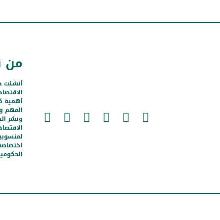
من ن
أنشئت ج
الاقتصا
أهمية كب
المهم و
ونشر الب
الاقتصاد
لمنسوبي
اختصاصها
الحكومية