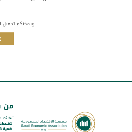
ويمكنكم تحميل الن
ن
من ن
أنشئت ج
الاقتصاد
أهمية كب