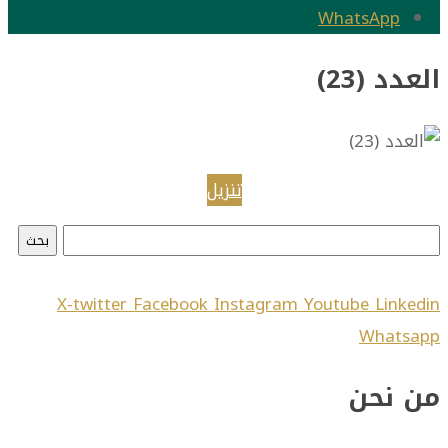
WhatsApp
د (23)
تنزيل
X-twitter
Facebook
Instagram
Youtube
Link
What
نحن